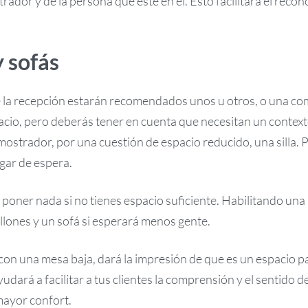
rador y de la persona que esté en él. Esto facilitará el reco
y sofás
a recepción estarán recomendados unos u otros, o una comb
cio, pero deberás tener en cuenta que necesitan un contexto
 mostrador, por una cuestión de espacio reducido, una silla. 
gar de espera.
 poner nada si no tienes espacio suficiente. Habilitando una 
illones y un sofá si esperará menos gente.
on una mesa baja, dará la impresión de que es un espacio p
udará a facilitar a tus clientes la comprensión y el sentido d
mayor confort.