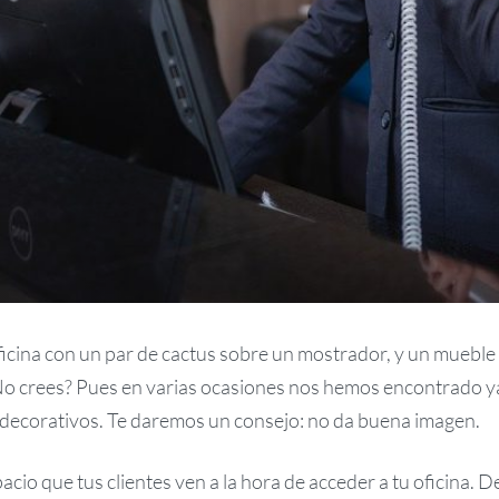
ficina con un par de cactus sobre un mostrador, y un mueble
¿No crees? Pues en varias ocasiones nos hemos encontrado 
 decorativos. Te daremos un consejo: no da buena imagen.
pacio que tus clientes ven a la hora de acceder a tu oficina.