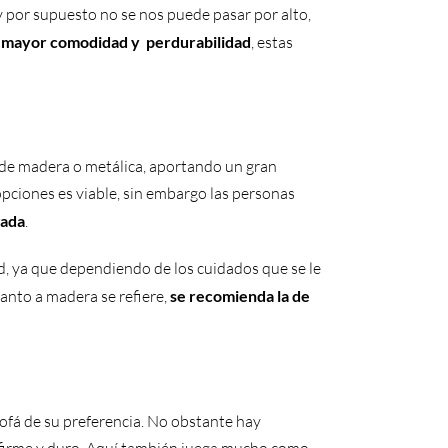
 por supuesto no se nos puede pasar por alto,
a
mayor comodidad y perdurabilidad
, estas
e de madera o metálica, aportando un gran
opciones es viable, sin embargo las personas
gada
.
d, ya que dependiendo de los cuidados que se le
uanto a madera se refiere,
se recomienda la de
ofá de su preferencia. No obstante hay
 firme y duro. Aquí también juega mucho como