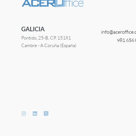
GALICIA
info@
aceroffice
Pontido, 25-B, CP. 15181
981 656
Cambre - A Coruña (España)