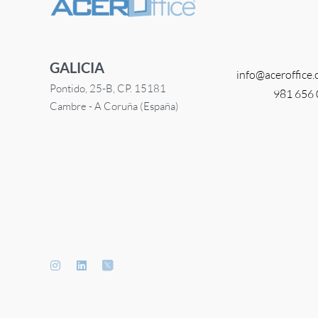
GALICIA
info@
aceroffice
Pontido, 25-B, CP. 15181
981 656
Cambre - A Coruña (España)